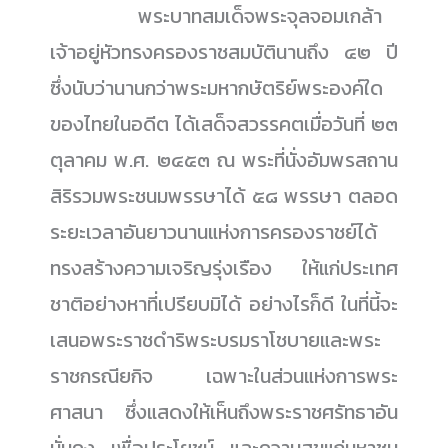
......................
พระบาทสมเด็จพระจุลจอมเกล้า
เจ้าอยู่หัวทรงครองราชสมบัตินานถึง ๔๒ ปี
ซึ่งนับว่านานกว่าพระมหากษัตริย์พระองค์ใด
ของไทยในอดีต ได้เสด็จสวรรคตเมื่อวันที่ ๒๓
ตุลาคม พ.ศ. ๒๔๕๓ ณ พระที่นั่งอัมพรสถาน
สิริรวมพระชนมพรรษาได้ ๕๘ พรรษา ตลอด
ระยะเวลาอันยาวนานแห่งการครองราชย์ได้
ทรงสร้างความเจริญรุ่งเรือง ให้แก่ประเทศ
ชาติอย่างหาที่เปรียบมิได้ อย่างไรก็ดี ในที่นี้จะ
เสนอพระราชดำริพระบรมราโชบายและพระ
ราชกรณียกิจ เฉพาะในส่วนแห่งการพระ
ศาสนา ซึ่งแสดงให้เห็นถึงพระราชศรัทธาอัน