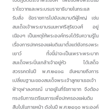
ไปปฎิบัติประจำพระองค์ เพื่อรับฟังพระบรม
ราโชวาทและพระบรมราชาธิบายในกระแส
รับสั่ง ข้อราชการไปยังเสนาบดีผู้ใหญ่ เช่น
สมเด็จเจ้าพระยาบรมมหาศรีสุริยวงศ์ อยู่
เนืองๆ เป็นเหตุให้พระองค์ทรงได้รับความรู้ใน
เรื่องการปกครองแผ่นดินมาตั้งแต่ยังทรงพระ
เยาว์ ทั้งนี้น่าจะเป็นเพราะพระบาท
สมเด็จพระปิ่นเกล้าเจ้าอยู่หัว ได้เสด็จ
สวรรคตในปี พ.ศ.๒๔๐๘ อันหมายถึงการ
เปลี่ยนฐานะของสมเด็จพระเจ้าลูกยาเธอเจ้า
ฟ้าจุฬาลงกรณ์ มาอยู่ในที่รัชทายาท จึงต้อง
ทรงรับการเตรียมการเพื่อปกครองแผ่นดิน
สืบไปในภายหน้า ดังในปี พ.ศ.๒๔๑๐ พระองค์