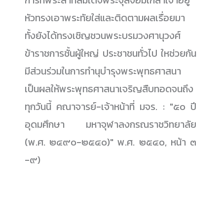
การที่พระลาทสมเด็จพระจุลจอมเกล้าเจ้าอยู่
หัวทรงเอาพระทัยใส่และติดตามผลเรื่อยมา
ทั้งยังได้ทรงเชิญชวนพระบรมวงศานุวงศ์
ข้าราชการชั้นผู้ใหญ่ ประชาชนทั่วไป ใหช่วยกัน
มีส่วนร่วมในการทำนุบำรุงพระพุทธศาสนา
เป็นผลให้พระพุทธศาสนาเจริญสืบทอดจนถึง
ทุกวันนี้ คณาจารย์-เจ้าหน้าที่ มจร. : "๕๐ ปี
อุดมศึกษา มหาจุฬาลงกรณราชวิทยาลัย
(พ.ศ. ๒๔๙๐-๒๕๔๐)" พ.ศ. ๒๕๔๐, หน้า ๓
-๙)