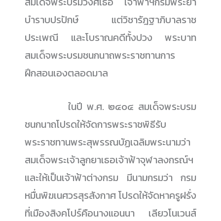
สมเด็จพระบรมวงศ์เธอ เจ้าฟ้าฯกรมพระยา
บำราบปรปักษ์ แต่วิชารัฎฐาภิบาลราช
ประเพณี และโบราณคดีทั้งปวง พระบาท
สมเด็จพระบรมชนกนาถพระราชทานการ
ฝึกสอนเองตลอดมาล
......................
ในปี พ.ศ. ๒๔๐๔ สมเด็จพระบรม
ชนกนาถโปรดให้จัดการพระราชพิธีรับ
พระราชทานพระสุพรรณบัฏเฉลิมพระนามว่า
สมเด็จพระเจ้าลูกยาเธอเจ้าฟ้าจุฬาลงกรณ์ฯ
และให้เป็นเจ้าฟ้าต่างกรม มีนามกรมว่า กรม
หมื่นพิฆเนศวรสุรสังกาศ โปรดให้จัดหาครูฝรั่ง
ที่เมืองสิงคโปร์คือนางแอนนา เลียวโนเวนส์