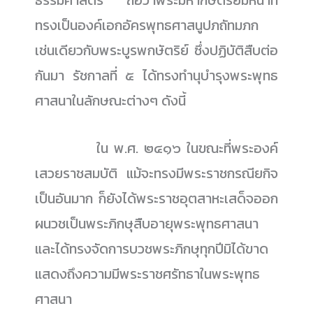
ธรรมศาสตร์ ถือว่าพระมหากษัตริย์มีหน้าที่
ทรงเป็นองค์เอกอัครพุทธศาสนูปภถัทมภก
เช่นเดียวกับพระบูรพกษัตริย์ ซึ่งปฏิบัติสืบต่อ
กันมา รัชกาลที่ ๕ ได้ทรงทำนุบำรุงพระพุทธ
ศาสนาในลักษณะต่างๆ ดังนี้
......................
ใน พ.ศ. ๒๔๑๖ ในขณะที่พระองค์
เสวยราชสมบัติ แม้จะทรงมีพระราชกรณียกิจ
เป็นอันมาก ก็ยังได้พระราชอุตสาหะเสด็จออก
ผนวชเป็นพระภิกษุสืบอายุพระพุทธศาสนา
และได้ทรงจัดการบวชพระภิกษุทุกปีมิได้ขาด
แสดงถึงความมีพระราชศรัทธาในพระพุทธ
ศาสนา