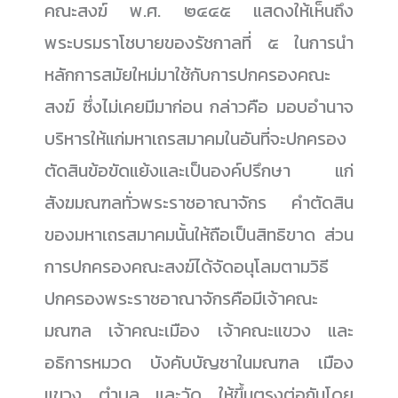
คณะสงฆ์ พ.ศ. ๒๔๔๕ แสดงให้เห็นถึง
พระบรมราโชบายของรัชกาลที่ ๕ ในการนำ
หลักการสมัยใหม่มาใช้กับการปกครองคณะ
สงฆ์ ซึ่งไม่เคยมีมาก่อน กล่าวคือ มอบอำนาจ
บริหารให้แก่มหาเถรสมาคมในอันที่จะปกครอง
ตัดสินข้อขัดแย้งและเป็นองค์ปรึกษา แก่
สังฆมณฑลทั่วพระราชอาณาจักร คำตัดสิน
ของมหาเถรสมาคมนั้นให้ถือเป็นสิทธิขาด ส่วน
การปกครองคณะสงฆ์ได้จัดอนุโลมตามวิธี
ปกครองพระราชอาณาจักรคือมีเจ้าคณะ
มณฑล เจ้าคณะเมือง เจ้าคณะแขวง และ
อธิการหมวด บังคับบัญชาในมณฑล เมือง
แขวง ตำบล และวัด ให้ขึ้นตรงต่อกันโดย