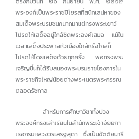
ตรงกับวันที่ ๒๐ กันยายน พ.ศ. ๒๓๖๙
พระองค์เป็นพระราชปิโยรสที่สนิทเสน่หาของ
สมเด็จพระบรมชนกนาถมาแต่ทรงพระเยาว์
โปรดให้เสด็จอยู่ใกล้ชิดพระองค์เสมอ แม้ใน
เวลาเสด็จประพาสหัวเมืองใกล้หรือไกลก็
โปรดให้โดยเสด็จด้วยทุกครั้ง พอทรงพระ
เจริญขึ้นก็ได้รับสนองพระบรมราชโองการใน
พระราชกิจใหญ่น้อยต่างพระเนตรพระกรรณ
ตลอดรัชกาล
......................
สำหรับการศึกษาวิชาทั้งปวง
พระองค์ทรงเล่าเรียนในสำนักพระเจ้าอัยยิกา
เธอกรมหลวงวรเสรฐสุดา ซึ่งเป็นขัตติยนารี