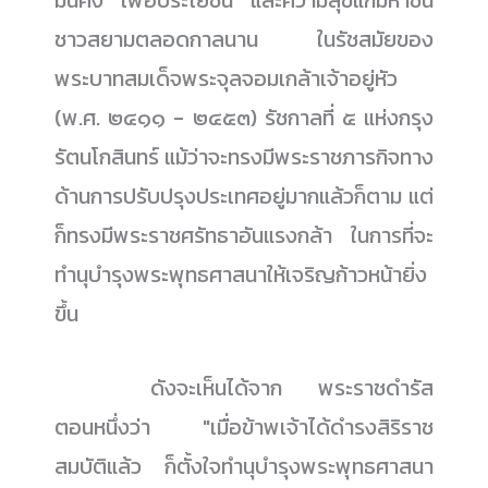
มั่นคง เพื่อประโยชน์ และความสุขแก่มหาชน
ชาวสยามตลอดกาลนาน ในรัชสมัยของ
พระบาทสมเด็จพระจุลจอมเกล้าเจ้าอยู่หัว
(พ.ศ. ๒๔๑๑ - ๒๔๕๓) รัชกาลที่ ๕ แห่งกรุง
รัตนโกสินทร์ แม้ว่าจะทรงมีพระราชภารกิจทาง
ด้านการปรับปรุงประเทศอยู่มากแล้วก็ตาม แต่
ก็ทรงมีพระราชศรัทธาอันแรงกล้า ในการที่จะ
ทำนุบำรุงพระพุทธศาสนาให้เจริญก้าวหน้ายิ่ง
ขึ้น
......................
ดังจะเห็นได้จาก พระราชดำรัส
ตอนหนึ่งว่า "เมื่อข้าพเจ้าได้ดำรงสิริราช
สมบัติแล้ว ก็ตั้งใจทำนุบำรุงพระพุทธศาสนา