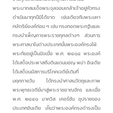
พระบาทสมเด็จพระจุลจอมเกล้าเจ้าอยู่หัวทรง
ดำเนินมาทุกปีมิได้ขาด เช่นเดียวกับพระมหา
กษัตริย์องค์ก่อน ๆ เช่น ทรงทอดพระกฐินและ
ทรงบำเพ็ญการพระราชกุศลต่างๆ ส่วนการ
พระศาสนาในต่างประเทศนั้นพระองค์ทรงใฝ่
พระทัยอยู่เป็นนิจเมื่อ พ.ศ. ๒๔๑๔ พระองค์
ได้เสด็จประพาสถึงดินแดนมอญ พม่า อินเดีย
ได้เสด็จนมัสการบริโภคเจดีย์เดิมที่
มฤคทายวัน ได้ทรงนำศาสนวัตถุและภาพ
พระพุทธเจดีย์มาสู่พระราชอาณจักร และเมื่อ
พ.ศ. ๒๔๔๑ มาควิส เคอร์ซัน อุปราชของ
ประเทศอินเดีย เห็นว่าพระองค์ทรงดำรงเป็น