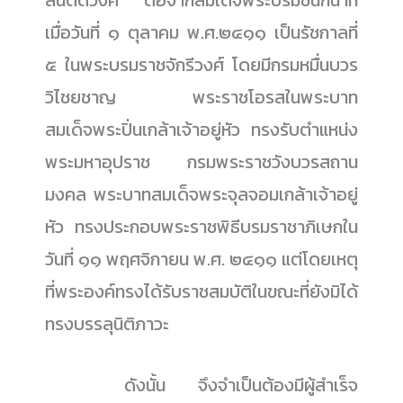
สันตติวงศ์ ต่อจากสมเด็จพระบรมชนกนาท
เมื่อวันที่ ๑ ตุลาคม พ.ศ.๒๔๑๑ เป็นรัชกาลที่
๕ ในพระบรมราชจักรีวงศ์ โดยมีกรมหมื่นบวร
วิไชยชาญ พระราชโอรสในพระบาท
สมเด็จพระปิ่นเกล้าเจ้าอยู่หัว ทรงรับตำแหน่ง
พระมหาอุปราช กรมพระราชวังบวรสถาน
มงคล พระบาทสมเด็จพระจุลจอมเกล้าเจ้าอยู่
หัว ทรงประกอบพระราชพิธีบรมราชาภิเษกใน
วันที่ ๑๑ พฤศจิกายน พ.ศ. ๒๔๑๑ แต่โดยเหตุ
ที่พระองค์ทรงได้รับราชสมบัติในขณะที่ยังมิได้
ทรงบรรลุนิติภาวะ
......................
ดังนั้น จึงจำเป็นต้องมีผู้สำเร็จ